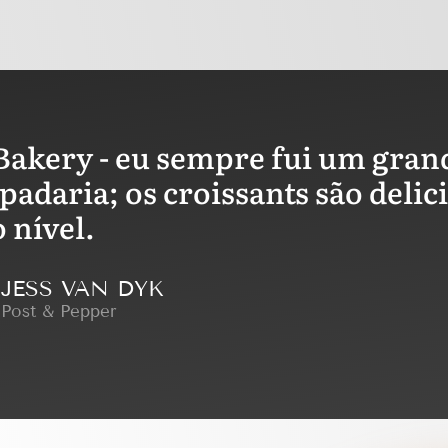
Bakery - eu sempre fui um grand
 padaria; os croissants são delic
 nível.
JESS VAN DYK
Post & Pepper