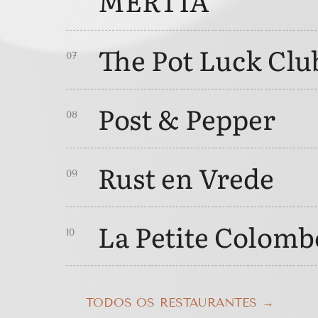
MERTIA
The Pot Luck Clu
0
7
Post & Pepper
0
8
Rust en Vrede
0
9
La Petite Colomb
10
TODOS OS RESTAURANTES →