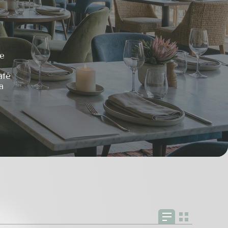
ne
afé
a