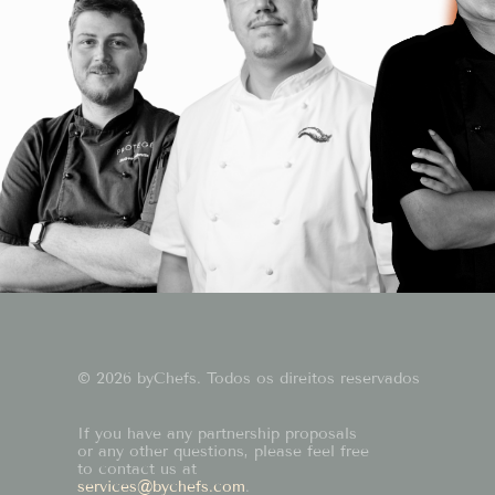
© 2026 byChefs. Todos os direitos reservados
If you have any partnership proposals
or any other questions, please feel free
to contact us at
services@bychefs.com
.