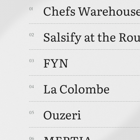
Chefs Warehouse
0
1
Salsify at the R
0
2
FYN
0
3
La Colombe
0
4
Ouzeri
0
5
0
6