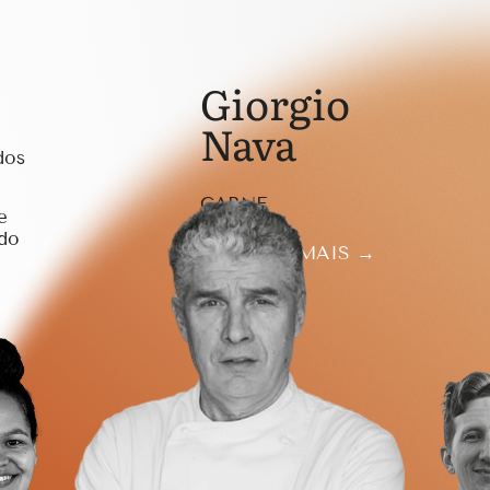
Giorgio
Nava
dos
CARNE
e
 do
SABER MAIS →