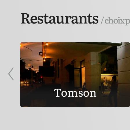
Restaurants
/ choix 
Tomson