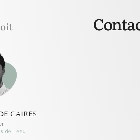
Contac
oit
DE CAIRES
er
s de Leeu