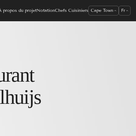
À propos du projet
Notation
Chefs Cuisiniers
Cape Town
Fr
urant
huijs