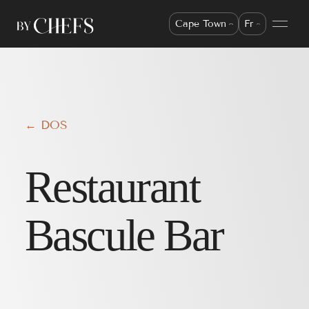
Cape Town
Fr
← DOS
Restaurant
Bascule Bar