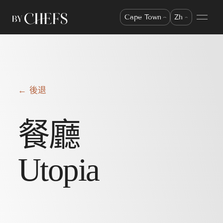
Cape Town
Zh
← 後退
餐廳
Utopia