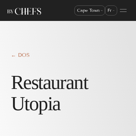
Cape Town
Fr
← DOS
Restaurant
Utopia