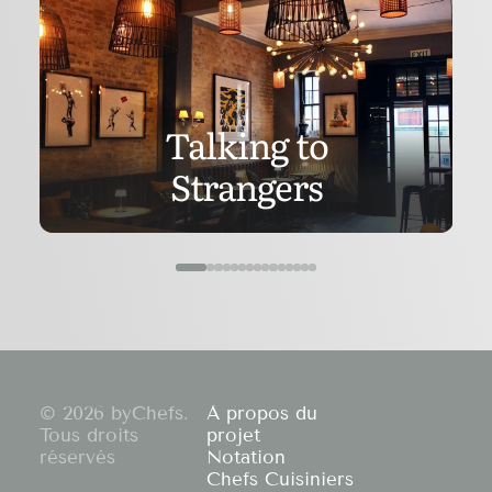
Talking to
Strangers
© 2026 byChefs.
À propos du
Tous droits
projet
réservés
Notation
Chefs Cuisiniers