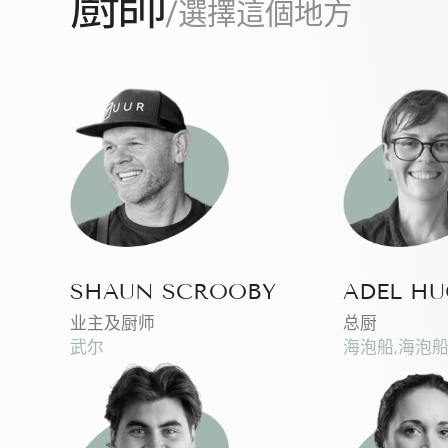
廚師
/選擇這個地方
SHAUN SCROOBY
ADEL H
业主及厨师
总厨
武尔
海泡船,海泡