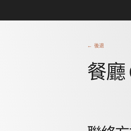
← 後退
餐廳