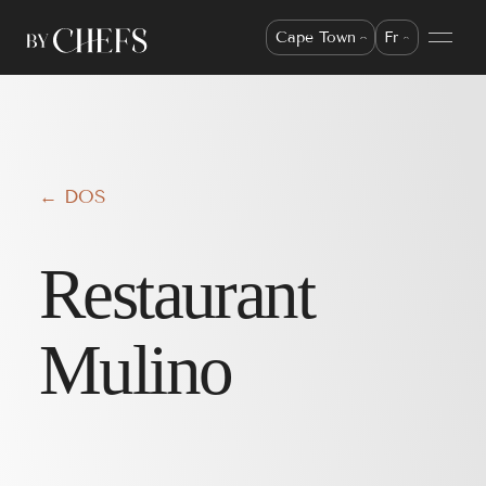
Cape Town
Fr
← DOS
Restaurant
Mulino