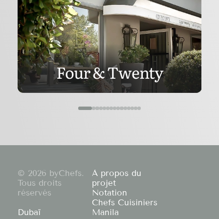
Four & Twenty
© 2026 byChefs.
À propos du
Tous droits
projet
réservés
Notation
Chefs Cuisiniers
Dubaï
Manila