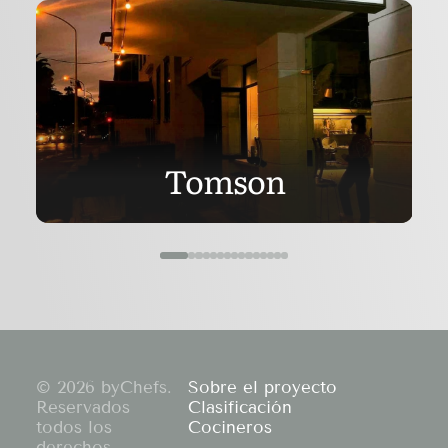
Tomson
© 2026 byChefs.
Sobre el proyecto
Reservados
Clasificación
todos los
Cocineros
derechos