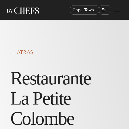
Cape Town
Es
← ATRÁS
Restaurante
La Petite
Colombe