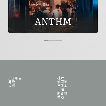
ANTHM
关于项目
杜拜
等級
波爾圖
大厨
里斯本
上海
開普敦
香港