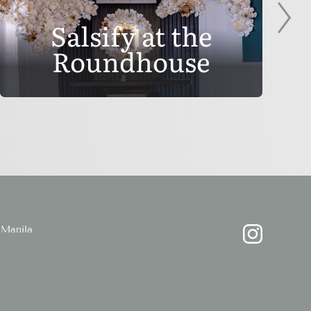
Salsify at the
Roundhouse
Manila