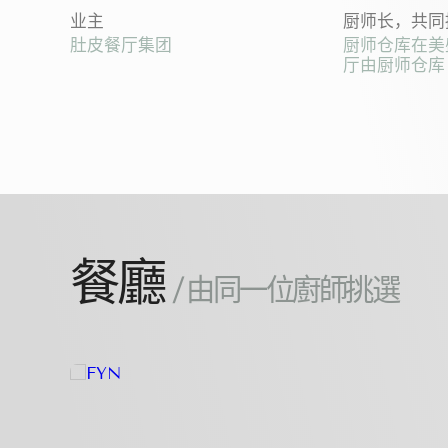
业主
厨师长，共同
肚皮餐厅集团
厨师仓库在美盛
厅由厨师仓库
餐廳
/ 由同一位廚師挑選