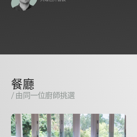
餐廳
/ 由同一位廚師挑選