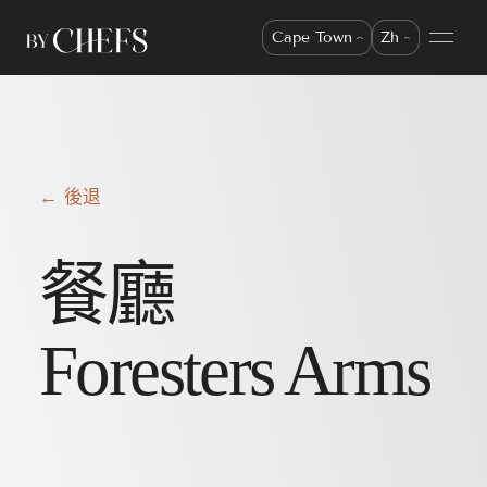
Cape Town
Zh
← 後退
餐廳
Foresters Arms