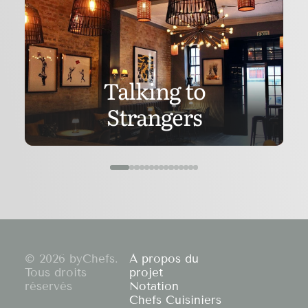
Talking to
Strangers
© 2026 byChefs.
À propos du
Tous droits
projet
réservés
Notation
Chefs Cuisiniers