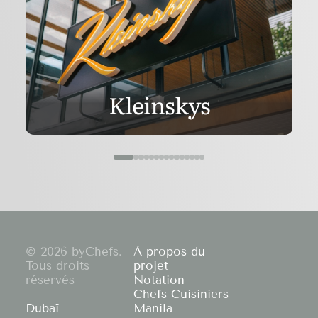
Kleinskys
© 2026 byChefs.
À propos du
Tous droits
projet
réservés
Notation
Chefs Cuisiniers
Dubaï
Manila