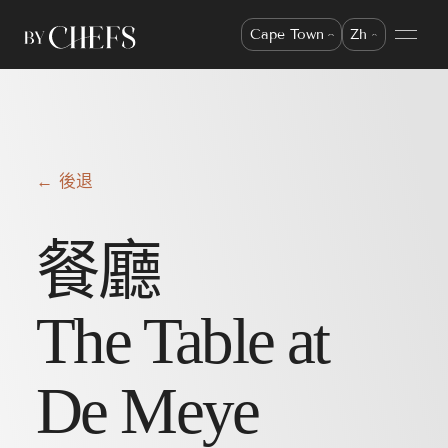
Cape Town
Zh
← 後退
餐廳
The Table at
De Meye