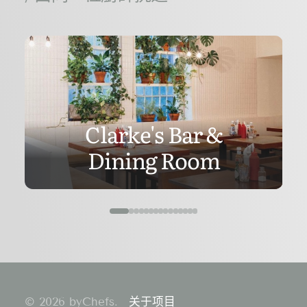
Clarke's Bar &
Dining Room
© 2026 byChefs.
关于项目