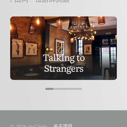
Talking to
Strangers
© 2026 byChefs.
关于项目