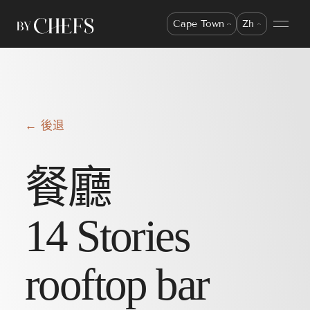
Cape Town
Zh
← 後退
餐廳
14 Stories
rooftop bar