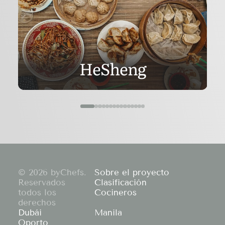
HeSheng
© 2026 byChefs.
Sobre el proyecto
Reservados
Clasificación
todos los
Cocineros
derechos
Dubái
Manila
Oporto