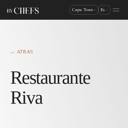
Cape Town
Es
← ATRÁS
Restaurante
Riva