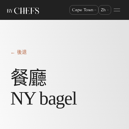
Cape Town
Zh
← 後退
餐廳
NY bagel