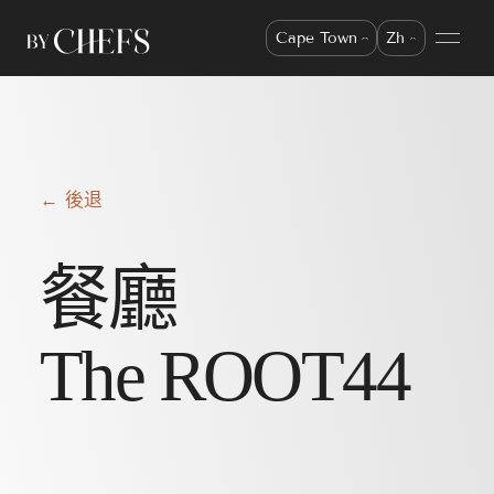
Cape Town
Zh
← 後退
餐廳
The ROOT44