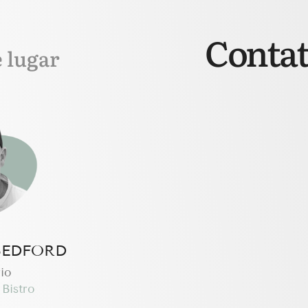
Contat
e lugar
BEDFORD
io
Bistro