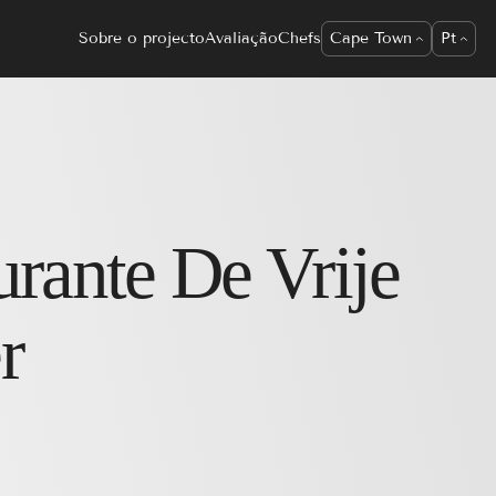
Sobre o projecto
Avaliação
Chefs
Cape Town
Pt
urante
De Vrije
r