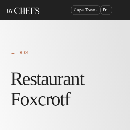
Cape Town
Fr
← DOS
Restaurant
Foxcrotf