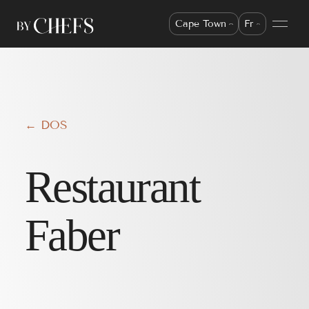
Cape Town
Fr
← DOS
Restaurant
Faber