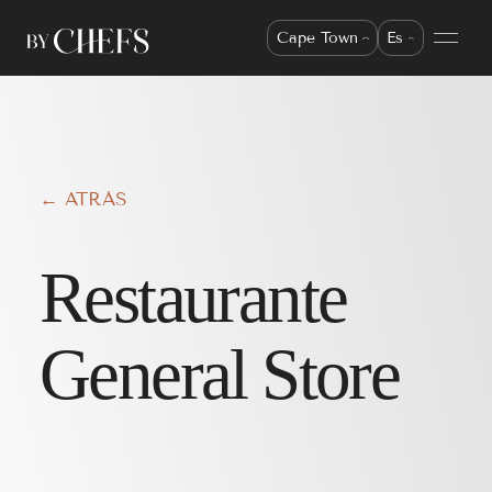
Cape Town
Es
← ATRÁS
Restaurante
General Store