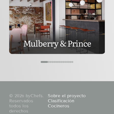
Mulberry & Prince
© 2026 byChefs.
Sobre el proyecto
Reservados
Clasificación
todos los
Cocineros
derechos