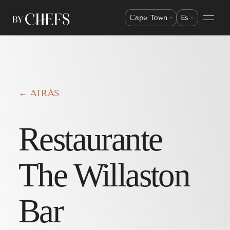
Cape Town
Es
← ATRÁS
Restaurante
The Willaston
Bar