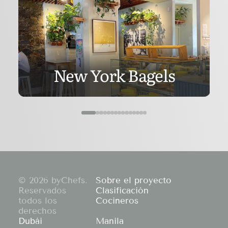
New York Bagels
© 2026 byChefs.
Sobre el proyecto
Reservados
Clasificación
todos los
Cocineros
derechos
Dubái
Manila