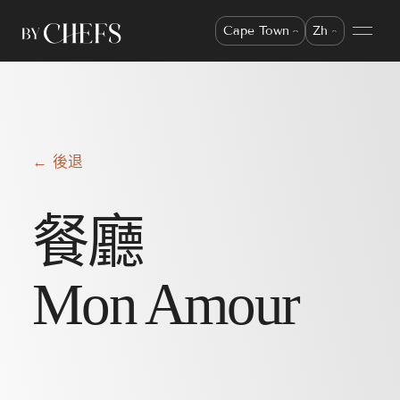
Cape Town
Zh
← 後退
餐廳
Mon Amour