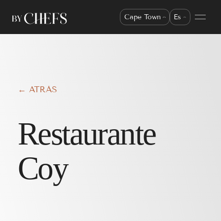
Cape Town
Es
← ATRÁS
Restaurante
Coy