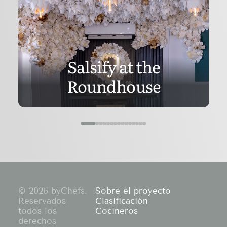
Salsify at the
Roundhouse
© 2026 byChefs.
Sobre el proyecto
Reservados
Clasificación
todos los
Cocineros
derechos