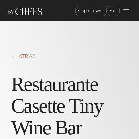
Cape Town
Es
← ATRÁS
Restaurante
Casette Tiny
Wine Bar