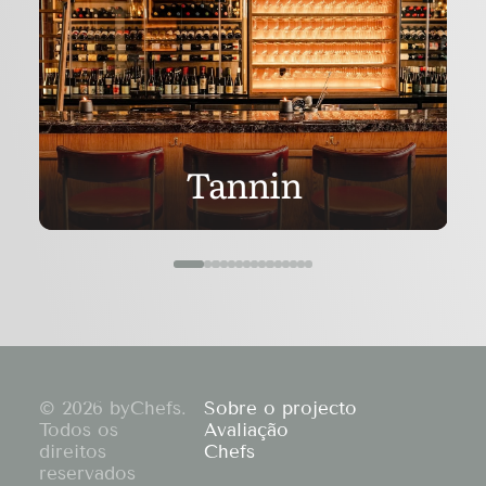
Tannin
© 2026 byChefs.
Sobre o projecto
Todos os
Avaliação
direitos
Chefs
reservados