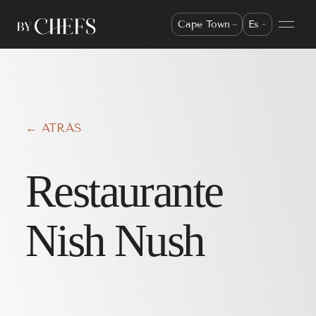
Cape Town
Es
← ATRÁS
Restaurante
Nish Nush