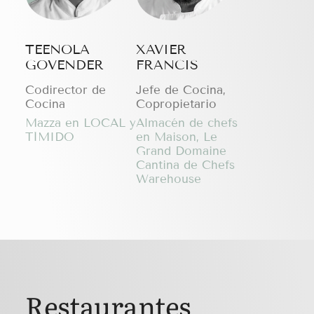
TEENOLA
XAVIER
GOVENDER
FRANCIS
Codirector de
Jefe de Cocina,
Cocina
Copropietario
Mazza en LOCAL y
Almacén de chefs
TÍMIDO
en Maison, Le
Grand Domaine
Cantina de Chefs
Warehouse
Restaurantes