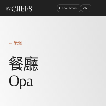
Cape Town
Zh
← 後退
餐廳
Opa