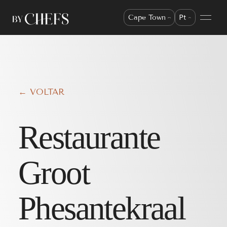
Cape Town
Pt
← VOLTAR
Restaurante
Groot
Phesantekraal